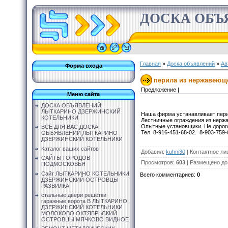
ДОСКА ОБЪ
Главная
»
Доска объявлений
»
Ав
Форма входа
перила из нержавеющ
Предложение |
Меню сайта
ДОСКА ОБЪЯВЛЕНИЙ
ЛЫТКАРИНО ДЗЕРЖИНСКИЙ
Наша фирма устанавливает пери
КОТЕЛЬНИКИ
Лестничные ограждения из нерж
Опытные установщики. Не дорого
ВСЁ ДЛЯ ВАС ДОСКА
Тел. 8-916-451-68-02. 8-903-759-
ОБЪЯВЛЕНИЙ ЛЫТКАРИНО
ДЗЕРЖИНСКИЙ КОТЕЛЬНИКИ
Каталог ваших сайтов
Добавил
:
kuhni30
|
Контактное ли
САЙТЫ ГОРОДОВ
Просмотров
:
603
|
Размещено до
ПОДМОСКОВЬЯ
Сайт ЛЫТКАРИНО КОТЕЛЬНИКИ
Всего комментариев
:
0
ДЗЕРЖИНСКИЙ ОСТРОВЦЫ
РАЗВИЛКА
стальные двери решётки
гаражные ворота В ЛЫТКАРИНО
ДЗЕРЖИНСКИЙ КОТЕЛЬНИКИ
МОЛОКОВО ОКТЯБРЬСКИЙ
ОСТРОВЦЫ МЯЧКОВО ВИДНОЕ