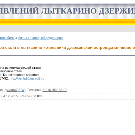
ЯВЛЕНИЙ ЛЫТКАРИНО ДЗЕРЖ
томобили
»
Автозапчасти, оборудование
ей стали в лыткарино котельники дзержинский островцы мячково 
ла из нержавеющей стали.
авеющей стали.
. Качественно и красиво.
07-92.
http://perila10.narod2.ru
цо
:
дмитрий
E
W
|
Телефон
:
8-916-451-68-02
: 04.12.2015 |
Рейтинг
:
0.0
/
0