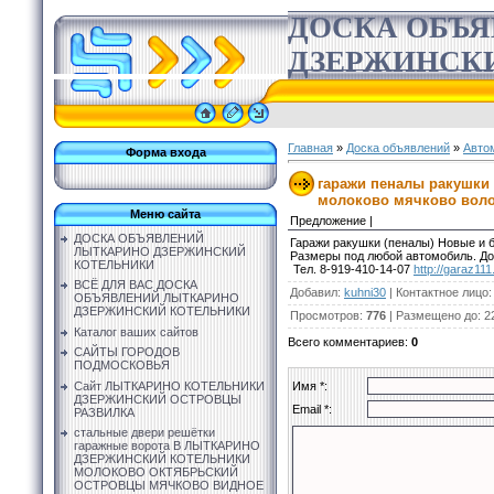
ДОСКА ОБЪ
ДЗЕРЖИНСК
Главная
»
Доска объявлений
»
Авто
Форма входа
гаражи пеналы ракушки 
молоково мячково воло
Меню сайта
Предложение |
ДОСКА ОБЪЯВЛЕНИЙ
Гаражи ракушки (пеналы) Новые и б
ЛЫТКАРИНО ДЗЕРЖИНСКИЙ
Размеры под любой автомобиль. Дос
КОТЕЛЬНИКИ
Тел. 8-919-410-14-07
http://garaz111
ВСЁ ДЛЯ ВАС ДОСКА
Добавил
:
kuhni30
|
Контактное лицо
ОБЪЯВЛЕНИЙ ЛЫТКАРИНО
ДЗЕРЖИНСКИЙ КОТЕЛЬНИКИ
Просмотров
:
776
|
Размещено до
: 2
Каталог ваших сайтов
Всего комментариев
:
0
САЙТЫ ГОРОДОВ
ПОДМОСКОВЬЯ
Сайт ЛЫТКАРИНО КОТЕЛЬНИКИ
Имя *:
ДЗЕРЖИНСКИЙ ОСТРОВЦЫ
Email *:
РАЗВИЛКА
стальные двери решётки
гаражные ворота В ЛЫТКАРИНО
ДЗЕРЖИНСКИЙ КОТЕЛЬНИКИ
МОЛОКОВО ОКТЯБРЬСКИЙ
ОСТРОВЦЫ МЯЧКОВО ВИДНОЕ