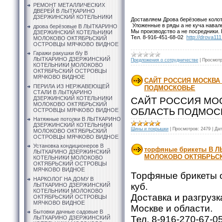
РЕМОНТ МЕТАЛЛИЧЕСКИХ
ДВЕРЕЙ В ЛЫТКАРИНО
ДЗЕРЖИНСКИЙ КОТЕЛЬНИКИ
Доставляем Дрова берёзовые колоты
Уложенные в ряды а не куча навале
дрова берёзовые В ЛЫТКАРИНО
Мы производство а не посредники.
ДЗЕРЖИНСКИЙ КОТЕЛЬНИКИ
Тел. 8-916-451-68-02
http://drova11
МОЛОКОВО ОКТЯБРЬСКИЙ
ОСТРОВЦЫ МЯЧКОВО ВИДНОЕ
Гаражи ракушки б/у В
ЛЫТКАРИНО ДЗЕРЖИНСКИЙ
Предложения о сотрудничестве
|
Просмотр
КОТЕЛЬНИКИ МОЛОКОВО
ОКТЯБРЬСКИЙ ОСТРОВЦЫ
МЯЧКОВО ВИДНОЕ
САЙТ РОССИЯ МОСКВА
ПЕРИЛА ИЗ НЕРЖАВЕЮЩЕЙ
ПОДМОСКОВЬЕ
СТАЛИ В ЛЫТКАРИНО
ДЗЕРЖИНСКИЙ КОТЕЛЬНИКИ
САЙТ РОССИЯ МО
МОЛОКОВО ОКТЯБРЬСКИЙ
ОБЛАСТЬ ПОДМО
ОСТРОВЦЫ МЯЧКОВО ВИДНОЕ
Натяжные потолки В ЛЫТКАРИНО
ДЗЕРЖИНСКИЙ КОТЕЛЬНИКИ
Шины и покрышки
|
Просмотров:
2479
|
Дат
МОЛОКОВО ОКТЯБРЬСКИЙ
ОСТРОВЦЫ МЯЧКОВО ВИДНОЕ
Установка кондиционеров В
торфяные брикеты В
ЛЫТКАРИНО ДЗЕРЖИНСКИЙ
МОЛОКОВО ОКТЯБРЬС
КОТЕЛЬНИКИ МОЛОКОВО
ОКТЯБРЬСКИЙ ОСТРОВЦЫ
МЯЧКОВО ВИДНОЕ
Торфяные брикеты о
НАРКОЛОГ НА ДОМУ В
куб.
ЛЫТКАРИНО ДЗЕРЖИНСКИЙ
КОТЕЛЬНИКИ МОЛОКОВО
Доставка и разгрузк
ОКТЯБРЬСКИЙ ОСТРОВЦЫ
МЯЧКОВО ВИДНОЕ
Москве и области.
Бытовки дачные садовые В
Тел. 8-916-270-67-0
ЛЫТКАРИНО ДЗЕРЖИНСКИЙ