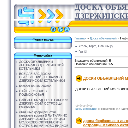
ДОСКА ОБЪ
ДЗЕРЖИНСК
Главная
»
Доска объявлений
» Нефть
Форма входа
Уголь, Торф, Сланцы
[5]
Газ
[2]
Меню сайта
В разделе объявлений
:
5
ДОСКА ОБЪЯВЛЕНИЙ
Показано объявлений
:
1-5
ЛЫТКАРИНО ДЗЕРЖИНСКИЙ
КОТЕЛЬНИКИ
ВСЁ ДЛЯ ВАС ДОСКА
ОБЪЯВЛЕНИЙ ЛЫТКАРИНО
ДОСКИ ОБЪЯВЛЕНИЙ М
ДЗЕРЖИНСКИЙ КОТЕЛЬНИКИ
Каталог ваших сайтов
ДОСКИ ОБЪЯВЛЕНИЙ МОСКОВС
САЙТЫ ГОРОДОВ
ПОДМОСКОВЬЯ
Сайт ЛЫТКАРИНО КОТЕЛЬНИКИ
ДЗЕРЖИНСКИЙ ОСТРОВЦЫ
РАЗВИЛКА
Шины и покрышки
|
Просмотров:
747
|
Дата
стальные двери решётки
гаражные ворота В ЛЫТКАРИНО
ДЗЕРЖИНСКИЙ КОТЕЛЬНИКИ
дрова берёзовые в лыт
МОЛОКОВО ОКТЯБРЬСКИЙ
островцы мячково ок
ОСТРОВЦЫ МЯЧКОВО ВИДНОЕ