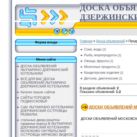
ДОСКА ОБЪ
ДЗЕРЖИНСК
Главная
»
Доска объявлений
» Прод
Форма входа
Соки, воды
[2]
Рыба, морепродукты
[2]
Меню сайта
Овощи, фрукты
[2]
ДОСКА ОБЪЯВЛЕНИЙ
Молочные продукты
[2]
ЛЫТКАРИНО ДЗЕРЖИНСКИЙ
Кондитерские изделия
[2]
КОТЕЛЬНИКИ
Детские, диетические
[2]
ВСЁ ДЛЯ ВАС ДОСКА
ОБЪЯВЛЕНИЙ ЛЫТКАРИНО
ДЗЕРЖИНСКИЙ КОТЕЛЬНИКИ
В разделе объявлений
:
2
Показано объявлений
:
1-2
Каталог ваших сайтов
САЙТЫ ГОРОДОВ
ПОДМОСКОВЬЯ
ДОСКИ ОБЪЯВЛЕНИЙ М
Сайт ЛЫТКАРИНО КОТЕЛЬНИКИ
ДЗЕРЖИНСКИЙ ОСТРОВЦЫ
РАЗВИЛКА
ДОСКИ ОБЪЯВЛЕНИЙ МОСКОВС
стальные двери решётки
гаражные ворота В ЛЫТКАРИНО
ДЗЕРЖИНСКИЙ КОТЕЛЬНИКИ
МОЛОКОВО ОКТЯБРЬСКИЙ
ОСТРОВЦЫ МЯЧКОВО ВИДНОЕ