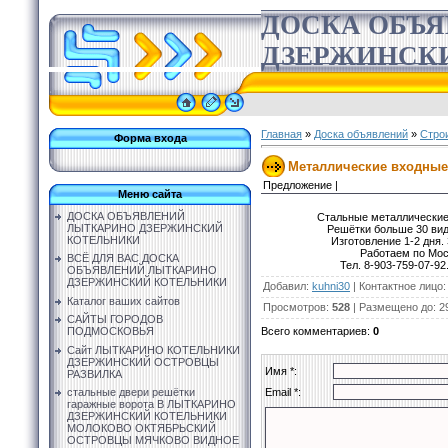
ДОСКА ОБЪ
ДЗЕРЖИНСК
Главная
»
Доска объявлений
»
Стро
Форма входа
Металлические входные
Предложение |
Меню сайта
ДОСКА ОБЪЯВЛЕНИЙ
Стальные металлические 
ЛЫТКАРИНО ДЗЕРЖИНСКИЙ
Решётки больше 30 вид
КОТЕЛЬНИКИ
Изготовление 1-2 дня.
Работаем по Мос
ВСЁ ДЛЯ ВАС ДОСКА
Тел. 8-903-759-07-92
ОБЪЯВЛЕНИЙ ЛЫТКАРИНО
ДЗЕРЖИНСКИЙ КОТЕЛЬНИКИ
Добавил
:
kuhni30
|
Контактное лицо
Каталог ваших сайтов
Просмотров
:
528
|
Размещено до
: 2
САЙТЫ ГОРОДОВ
Всего комментариев
:
0
ПОДМОСКОВЬЯ
Сайт ЛЫТКАРИНО КОТЕЛЬНИКИ
ДЗЕРЖИНСКИЙ ОСТРОВЦЫ
Имя *:
РАЗВИЛКА
Email *:
стальные двери решётки
гаражные ворота В ЛЫТКАРИНО
ДЗЕРЖИНСКИЙ КОТЕЛЬНИКИ
МОЛОКОВО ОКТЯБРЬСКИЙ
ОСТРОВЦЫ МЯЧКОВО ВИДНОЕ