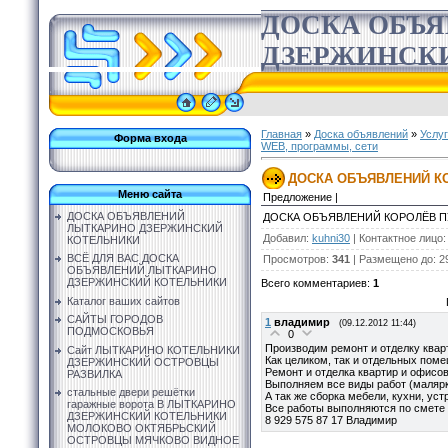
ДОСКА ОБЪ
ДЗЕРЖИНСК
Главная
»
Доска объявлений
»
Услу
Форма входа
WEB, программы, сети
ДОСКА ОБЪЯВЛЕНИЙ К
Меню сайта
Предложение |
ДОСКА ОБЪЯВЛЕНИЙ
ДОСКА ОБЪЯВЛЕНИЙ КОРОЛЁВ 
ЛЫТКАРИНО ДЗЕРЖИНСКИЙ
Добавил
:
kuhni30
|
Контактное лицо
КОТЕЛЬНИКИ
ВСЁ ДЛЯ ВАС ДОСКА
Просмотров
:
341
|
Размещено до
: 2
ОБЪЯВЛЕНИЙ ЛЫТКАРИНО
ДЗЕРЖИНСКИЙ КОТЕЛЬНИКИ
Всего комментариев
:
1
Каталог ваших сайтов
САЙТЫ ГОРОДОВ
1
владимир
(09.12.2012 11:44)
ПОДМОСКОВЬЯ
0
Производим ремонт и отделку квар
Сайт ЛЫТКАРИНО КОТЕЛЬНИКИ
Как целиком, так и отдельных помещ
ДЗЕРЖИНСКИЙ ОСТРОВЦЫ
Ремонт и отделка квартир и офисо
РАЗВИЛКА
Выполняем все виды работ (малярка,
стальные двери решётки
А так же сборка мебели, кухни, ус
гаражные ворота В ЛЫТКАРИНО
Все работы выполняются по смете 
ДЗЕРЖИНСКИЙ КОТЕЛЬНИКИ
8 929 575 87 17 Владимир
МОЛОКОВО ОКТЯБРЬСКИЙ
ОСТРОВЦЫ МЯЧКОВО ВИДНОЕ