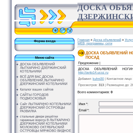
ДОСКА ОБЪ
ДЗЕРЖИНСК
Главная
»
Доска объявлений
»
Услу
Форма входа
WEB, программы, сети
ДОСКА ОБЪЯВЛЕНИЙ Н
ПОСАД
Меню сайта
Предложение |
ДОСКА ОБЪЯВЛЕНИЙ
ЛЫТКАРИНО ДЗЕРЖИНСКИЙ
ДОСКА ОБЪЯВЛЕНИЙ НОГИН
КОТЕЛЬНИКИ
http://avito14.ucoz.ru
ВСЁ ДЛЯ ВАС ДОСКА
Добавил
:
kuhni30
|
Контактное лицо
ОБЪЯВЛЕНИЙ ЛЫТКАРИНО
ДЗЕРЖИНСКИЙ КОТЕЛЬНИКИ
Просмотров
:
313
|
Размещено до
: 2
Каталог ваших сайтов
Всего комментариев
:
0
САЙТЫ ГОРОДОВ
ПОДМОСКОВЬЯ
Сайт ЛЫТКАРИНО КОТЕЛЬНИКИ
Имя *:
ДЗЕРЖИНСКИЙ ОСТРОВЦЫ
Email *:
РАЗВИЛКА
стальные двери решётки
гаражные ворота В ЛЫТКАРИНО
ДЗЕРЖИНСКИЙ КОТЕЛЬНИКИ
МОЛОКОВО ОКТЯБРЬСКИЙ
ОСТРОВЦЫ МЯЧКОВО ВИДНОЕ