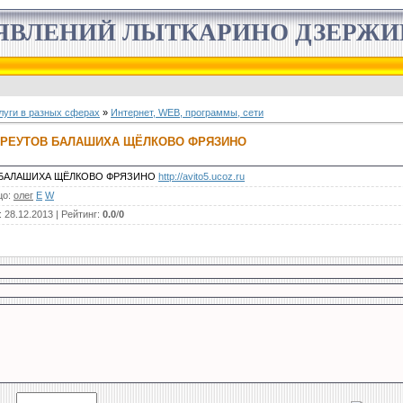
ЯВЛЕНИЙ ЛЫТКАРИНО ДЗЕРЖ
луги в разных сферах
»
Интернет, WEB, программы, сети
 РЕУТОВ БАЛАШИХА ЩЁЛКОВО ФРЯЗИНО
 БАЛАШИХА ЩЁЛКОВО ФРЯЗИНО
http://avito5.ucoz.ru
цо
:
олег
E
W
: 28.12.2013 |
Рейтинг
:
0.0
/
0