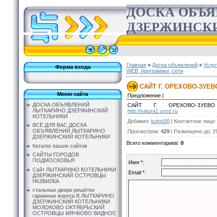
ДОСКА ОБЪ
ДЗЕРЖИНСК
Главная
»
Доска объявлений
»
Услу
Форма входа
WEB, программы, сети
САЙТ Г. ОРЕХОВО-ЗУЕ
Меню сайта
Предложение |
ДОСКА ОБЪЯВЛЕНИЙ
САЙТ Г. ОРЕХОВО-ЗУЕВО
ЛЫТКАРИНО ДЗЕРЖИНСКИЙ
http://satura1.ucoz.ru
КОТЕЛЬНИКИ
Добавил
:
kuhni30
|
Контактное лицо
ВСЁ ДЛЯ ВАС ДОСКА
ОБЪЯВЛЕНИЙ ЛЫТКАРИНО
Просмотров
:
429
|
Размещено до
: 2
ДЗЕРЖИНСКИЙ КОТЕЛЬНИКИ
Всего комментариев
:
0
Каталог ваших сайтов
САЙТЫ ГОРОДОВ
ПОДМОСКОВЬЯ
Имя *:
Сайт ЛЫТКАРИНО КОТЕЛЬНИКИ
Email *:
ДЗЕРЖИНСКИЙ ОСТРОВЦЫ
РАЗВИЛКА
стальные двери решётки
гаражные ворота В ЛЫТКАРИНО
ДЗЕРЖИНСКИЙ КОТЕЛЬНИКИ
МОЛОКОВО ОКТЯБРЬСКИЙ
ОСТРОВЦЫ МЯЧКОВО ВИДНОЕ