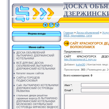
ДОСКА ОБЪ
ДЗЕРЖИНСК
Главная
»
Доска объявлений
»
Услу
Форма входа
WEB, программы, сети
САЙТ КРАСНОГОРСК ДЕ
ВОЛОКОЛАМСК
Меню сайта
Предложение |
ДОСКА ОБЪЯВЛЕНИЙ
ЛЫТКАРИНО ДЗЕРЖИНСКИЙ
САЙТ КРАСНОГОРСК ДЕД
КОТЕЛЬНИКИ
http://krasnogorsk1.moy.su
ВСЁ ДЛЯ ВАС ДОСКА
Добавил
:
kuhni30
|
Контактное лицо
ОБЪЯВЛЕНИЙ ЛЫТКАРИНО
ДЗЕРЖИНСКИЙ КОТЕЛЬНИКИ
Просмотров
:
383
|
Размещено до
: 2
Каталог ваших сайтов
Всего комментариев
:
0
САЙТЫ ГОРОДОВ
ПОДМОСКОВЬЯ
Сайт ЛЫТКАРИНО КОТЕЛЬНИКИ
Имя *:
ДЗЕРЖИНСКИЙ ОСТРОВЦЫ
Email *:
РАЗВИЛКА
стальные двери решётки
гаражные ворота В ЛЫТКАРИНО
ДЗЕРЖИНСКИЙ КОТЕЛЬНИКИ
МОЛОКОВО ОКТЯБРЬСКИЙ
ОСТРОВЦЫ МЯЧКОВО ВИДНОЕ