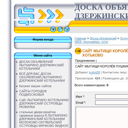
ДОСКА ОБЪ
ДЗЕРЖИНСК
Главная
»
Доска объявлений
»
Услу
Форма входа
WEB, программы, сети
САЙТ МЫТИЩИ КОРОЛЁ
ХОТЬКОВО
Меню сайта
Предложение |
ДОСКА ОБЪЯВЛЕНИЙ
ЛЫТКАРИНО ДЗЕРЖИНСКИЙ
САЙТ МЫТИЩИ КОРОЛЁВ ПУШКИ
КОТЕЛЬНИКИ
Добавил
:
kuhni30
|
Контактное лицо
ВСЁ ДЛЯ ВАС ДОСКА
ОБЪЯВЛЕНИЙ ЛЫТКАРИНО
Просмотров
:
424
|
Размещено до
: 1
ДЗЕРЖИНСКИЙ КОТЕЛЬНИКИ
Всего комментариев
:
0
Каталог ваших сайтов
САЙТЫ ГОРОДОВ
ПОДМОСКОВЬЯ
Имя *:
Сайт ЛЫТКАРИНО КОТЕЛЬНИКИ
Email *:
ДЗЕРЖИНСКИЙ ОСТРОВЦЫ
РАЗВИЛКА
стальные двери решётки
гаражные ворота В ЛЫТКАРИНО
ДЗЕРЖИНСКИЙ КОТЕЛЬНИКИ
МОЛОКОВО ОКТЯБРЬСКИЙ
ОСТРОВЦЫ МЯЧКОВО ВИДНОЕ