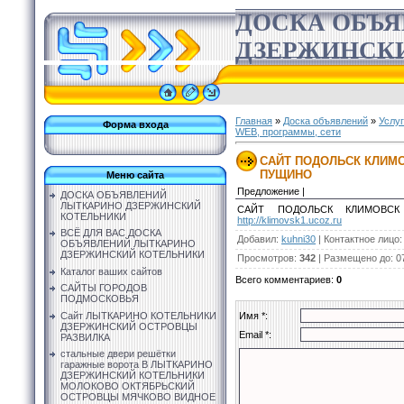
ДОСКА ОБЪ
ДЗЕРЖИНСК
Главная
»
Доска объявлений
»
Услу
Форма входа
WEB, программы, сети
САЙТ ПОДОЛЬСК КЛИМ
ПУЩИНО
Меню сайта
Предложение |
ДОСКА ОБЪЯВЛЕНИЙ
ЛЫТКАРИНО ДЗЕРЖИНСКИЙ
САЙТ ПОДОЛЬСК КЛИМОВСК
КОТЕЛЬНИКИ
http://klimovsk1.ucoz.ru
ВСЁ ДЛЯ ВАС ДОСКА
Добавил
:
kuhni30
|
Контактное лицо
ОБЪЯВЛЕНИЙ ЛЫТКАРИНО
ДЗЕРЖИНСКИЙ КОТЕЛЬНИКИ
Просмотров
:
342
|
Размещено до
: 0
Каталог ваших сайтов
Всего комментариев
:
0
САЙТЫ ГОРОДОВ
ПОДМОСКОВЬЯ
Сайт ЛЫТКАРИНО КОТЕЛЬНИКИ
Имя *:
ДЗЕРЖИНСКИЙ ОСТРОВЦЫ
Email *:
РАЗВИЛКА
стальные двери решётки
гаражные ворота В ЛЫТКАРИНО
ДЗЕРЖИНСКИЙ КОТЕЛЬНИКИ
МОЛОКОВО ОКТЯБРЬСКИЙ
ОСТРОВЦЫ МЯЧКОВО ВИДНОЕ