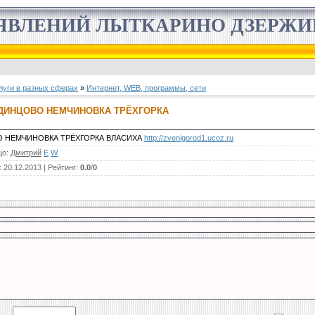
ЯВЛЕНИЙ ЛЫТКАРИНО ДЗЕРЖ
луги в разных сферах
»
Интернет, WEB, программы, сети
ДИНЦОВО НЕМЧИНОВКА ТРЁХГОРКА
 НЕМЧИНОВКА ТРЁХГОРКА ВЛАСИХА
http://zvenigorod1.ucoz.ru
цо
:
Дмитрий
E
W
: 20.12.2013 |
Рейтинг
:
0.0
/
0