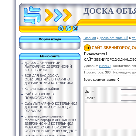
ДОСКА ОБЪ
Главная
»
Доска объявлений
»
Ус
Форма входа
САЙТ ЗВЕНИГОРОД О
Предложение |
Меню сайта
САЙТ ЗВЕНИГОРОД ОДИНЦОВО
ДОСКА ОБЪЯВЛЕНИЙ
Добавил
:
kuhni30
|
Контактное ли
ЛЫТКАРИНО ДЗЕРЖИНСКИЙ
КОТЕЛЬНИКИ
Просмотров
:
388
|
Размещено до
ВСЁ ДЛЯ ВАС ДОСКА
ОБЪЯВЛЕНИЙ ЛЫТКАРИНО
Всего комментариев
:
0
ДЗЕРЖИНСКИЙ КОТЕЛЬНИКИ
Каталог ваших сайтов
Имя *:
САЙТЫ ГОРОДОВ
ПОДМОСКОВЬЯ
Email *:
Сайт ЛЫТКАРИНО КОТЕЛЬНИКИ
ДЗЕРЖИНСКИЙ ОСТРОВЦЫ
РАЗВИЛКА
стальные двери решётки
гаражные ворота В ЛЫТКАРИНО
ДЗЕРЖИНСКИЙ КОТЕЛЬНИКИ
МОЛОКОВО ОКТЯБРЬСКИЙ
ОСТРОВЦЫ МЯЧКОВО ВИДНОЕ