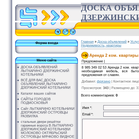
ДОСКА ОБЪ
ДЗЕРЖИНСК
Главная
»
Доска объявлений
»
Услу
Форма входа
Недвижимость, квартиры
Аренда 2 ком. квартиры 
Меню сайта
Предложение |
ДОСКА ОБЪЯВЛЕНИЙ
8 985 349 02 53 Аренда 2 ком. квар
ЛЫТКАРИНО ДЗЕРЖИНСКИЙ
необходимая мебель, вся быто
КОТЕЛЬНИКИ
предложения от славян.
ВСЁ ДЛЯ ВАС ДОСКА
Добавил
:
фрязино
|
Контактное лиц
ОБЪЯВЛЕНИЙ ЛЫТКАРИНО
ДЗЕРЖИНСКИЙ КОТЕЛЬНИКИ
Просмотров
:
343
|
Размещено до
: 3
Каталог ваших сайтов
Всего комментариев
:
0
САЙТЫ ГОРОДОВ
ПОДМОСКОВЬЯ
Имя *:
Сайт ЛЫТКАРИНО КОТЕЛЬНИКИ
ДЗЕРЖИНСКИЙ ОСТРОВЦЫ
Email *:
РАЗВИЛКА
стальные двери решётки
гаражные ворота В ЛЫТКАРИНО
ДЗЕРЖИНСКИЙ КОТЕЛЬНИКИ
МОЛОКОВО ОКТЯБРЬСКИЙ
ОСТРОВЦЫ МЯЧКОВО ВИДНОЕ