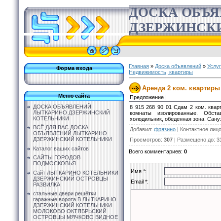
ДОСКА ОБЪ
ДЗЕРЖИНСК
Главная
»
Доска объявлений
»
Услу
Форма входа
Недвижимость, квартиры
Аренда 2 ком. квартиры 
Меню сайта
Предложение |
ДОСКА ОБЪЯВЛЕНИЙ
8 915 268 90 01 Сдам 2 ком. квар
ЛЫТКАРИНО ДЗЕРЖИНСКИЙ
комнаты изолированные. Обста
КОТЕЛЬНИКИ
холодильник, обеденная зона. Сану
ВСЁ ДЛЯ ВАС ДОСКА
Добавил
:
фрязино
|
Контактное лиц
ОБЪЯВЛЕНИЙ ЛЫТКАРИНО
ДЗЕРЖИНСКИЙ КОТЕЛЬНИКИ
Просмотров
:
307
|
Размещено до
: 3
Каталог ваших сайтов
Всего комментариев
:
0
САЙТЫ ГОРОДОВ
ПОДМОСКОВЬЯ
Имя *:
Сайт ЛЫТКАРИНО КОТЕЛЬНИКИ
ДЗЕРЖИНСКИЙ ОСТРОВЦЫ
Email *:
РАЗВИЛКА
стальные двери решётки
гаражные ворота В ЛЫТКАРИНО
ДЗЕРЖИНСКИЙ КОТЕЛЬНИКИ
МОЛОКОВО ОКТЯБРЬСКИЙ
ОСТРОВЦЫ МЯЧКОВО ВИДНОЕ