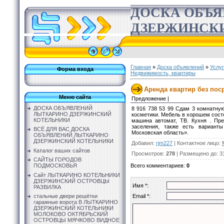
ДОСКА ОБЪ
ДЗЕРЖИНСК
Главная
»
Доска объявлений
»
Услу
Форма входа
Недвижимость, квартиры
Аренда квартир без поср
Меню сайта
Предложение |
ДОСКА ОБЪЯВЛЕНИЙ
8 916 738 53 99 Сдам 3 комнатную
ЛЫТКАРИНО ДЗЕРЖИНСКИЙ
косметики. Мебель в хорошем состо
КОТЕЛЬНИКИ
машина автомат, ТВ. Кухня . Пр
заселения, также есть варианты
ВСЁ ДЛЯ ВАС ДОСКА
Московская область».
ОБЪЯВЛЕНИЙ ЛЫТКАРИНО
ДЗЕРЖИНСКИЙ КОТЕЛЬНИКИ
Добавил
:
rjm227
|
Контактное лицо
:
Каталог ваших сайтов
Просмотров
:
278
|
Размещено до
: 3
САЙТЫ ГОРОДОВ
Всего комментариев
:
0
ПОДМОСКОВЬЯ
Сайт ЛЫТКАРИНО КОТЕЛЬНИКИ
ДЗЕРЖИНСКИЙ ОСТРОВЦЫ
Имя *:
РАЗВИЛКА
Email *:
стальные двери решётки
гаражные ворота В ЛЫТКАРИНО
ДЗЕРЖИНСКИЙ КОТЕЛЬНИКИ
МОЛОКОВО ОКТЯБРЬСКИЙ
ОСТРОВЦЫ МЯЧКОВО ВИДНОЕ