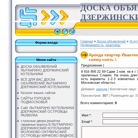
ДОСКА ОБЪ
ДЗЕРЖИНСК
Главная
»
Доска объявлений
»
Услу
Форма входа
Недвижимость, квартиры
Аренда квартир Ивантее
сниму-снять /.
Меню сайта
Предложение |
ДОСКА ОБЪЯВЛЕНИЙ
ЛЫТКАРИНО ДЗЕРЖИНСКИЙ
8 916 856 22 69 Сдам 1 ком. кв в г
КОТЕЛЬНИКИ
приличных Славян. На очень длит
есть варианты 1-2-3 комнатных 
ВСЁ ДЛЯ ВАС ДОСКА
Московская область».
ОБЪЯВЛЕНИЙ ЛЫТКАРИНО
ДЗЕРЖИНСКИЙ КОТЕЛЬНИКИ
Добавил
:
аренда
|
Контактное лицо
:
Каталог ваших сайтов
Просмотров
:
307
|
Размещено до
: 3
САЙТЫ ГОРОДОВ
ПОДМОСКОВЬЯ
Всего комментариев
:
0
Сайт ЛЫТКАРИНО КОТЕЛЬНИКИ
ДЗЕРЖИНСКИЙ ОСТРОВЦЫ
РАЗВИЛКА
Имя *:
стальные двери решётки
Email *:
гаражные ворота В ЛЫТКАРИНО
ДЗЕРЖИНСКИЙ КОТЕЛЬНИКИ
МОЛОКОВО ОКТЯБРЬСКИЙ
ОСТРОВЦЫ МЯЧКОВО ВИДНОЕ