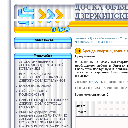
ДОСКА ОБЪ
ДЗЕРЖИНСК
Главная
»
Доска объявлений
»
Услу
Форма входа
Недвижимость, квартиры
Аренда квартир, жилья в
Меню сайта
Предложение |
ДОСКА ОБЪЯВЛЕНИЙ
8 926 015 02 93 Сдаю 2-ком кварти
ЛЫТКАРИНО ДЗЕРЖИНСКИЙ
необходимая мебель и бытовая т
КОТЕЛЬНИКИ
Рассмотрю порядочную и платёже
также есть варианты 1-2-3 комн
ВСЁ ДЛЯ ВАС ДОСКА
область».
ОБЪЯВЛЕНИЙ ЛЫТКАРИНО
ДЗЕРЖИНСКИЙ КОТЕЛЬНИКИ
Добавил
:
rjm227
|
Контактное лицо
:
Каталог ваших сайтов
Просмотров
:
258
|
Размещено до
: 3
САЙТЫ ГОРОДОВ
Всего комментариев
:
0
ПОДМОСКОВЬЯ
Сайт ЛЫТКАРИНО КОТЕЛЬНИКИ
ДЗЕРЖИНСКИЙ ОСТРОВЦЫ
Имя *:
РАЗВИЛКА
Email *:
стальные двери решётки
гаражные ворота В ЛЫТКАРИНО
ДЗЕРЖИНСКИЙ КОТЕЛЬНИКИ
МОЛОКОВО ОКТЯБРЬСКИЙ
ОСТРОВЦЫ МЯЧКОВО ВИДНОЕ