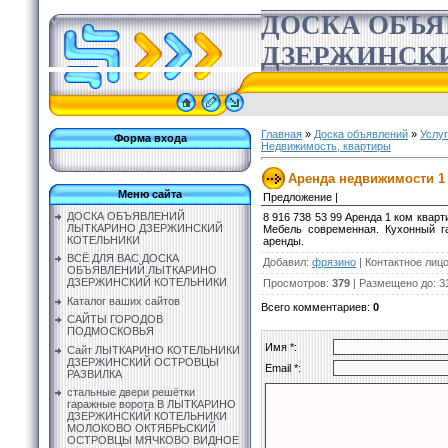
ДОСКА ОБЪ
ДЗЕРЖИНСК
Главная
»
Доска объявлений
»
Услу
Форма входа
Недвижимость, квартиры
Аренда недвижимости 1 
Меню сайта
Предложение |
ДОСКА ОБЪЯВЛЕНИЙ
8 916 738 53 99 Аренда 1 ком кварт
ЛЫТКАРИНО ДЗЕРЖИНСКИЙ
Мебель современная. Кухонный г
КОТЕЛЬНИКИ
аренды.
ВСЁ ДЛЯ ВАС ДОСКА
Добавил
:
фрязино
|
Контактное лиц
ОБЪЯВЛЕНИЙ ЛЫТКАРИНО
ДЗЕРЖИНСКИЙ КОТЕЛЬНИКИ
Просмотров
:
379
|
Размещено до
: 3
Каталог ваших сайтов
Всего комментариев
:
0
САЙТЫ ГОРОДОВ
ПОДМОСКОВЬЯ
Имя *:
Сайт ЛЫТКАРИНО КОТЕЛЬНИКИ
ДЗЕРЖИНСКИЙ ОСТРОВЦЫ
Email *:
РАЗВИЛКА
стальные двери решётки
гаражные ворота В ЛЫТКАРИНО
ДЗЕРЖИНСКИЙ КОТЕЛЬНИКИ
МОЛОКОВО ОКТЯБРЬСКИЙ
ОСТРОВЦЫ МЯЧКОВО ВИДНОЕ