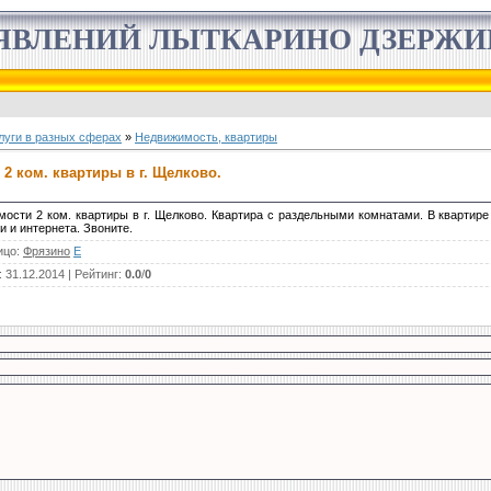
ЯВЛЕНИЙ ЛЫТКАРИНО ДЗЕРЖ
луги в разных сферах
»
Недвижимость, квартиры
2 ком. квартиры в г. Щелково.
мости 2 ком. квартиры в г. Щелково. Квартира с раздельными комнатами. В квартир
и и интернета. Звоните.
ицо
:
Фрязино
E
: 31.12.2014 |
Рейтинг
:
0.0
/
0