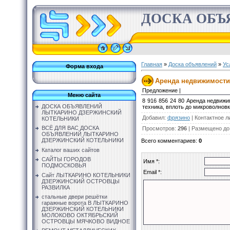
ДОСКА ОБЪ
Главная
»
Доска объявлений
»
Ус
Форма входа
Аренда недвижимости 
Предложение |
Меню сайта
8 916 856 24 80 Аренда недвижи
ДОСКА ОБЪЯВЛЕНИЙ
техника, вплоть до микроволновк
ЛЫТКАРИНО ДЗЕРЖИНСКИЙ
Добавил
:
фрязино
|
Контактное л
КОТЕЛЬНИКИ
ВСЁ ДЛЯ ВАС ДОСКА
Просмотров
:
296
|
Размещено до
ОБЪЯВЛЕНИЙ ЛЫТКАРИНО
ДЗЕРЖИНСКИЙ КОТЕЛЬНИКИ
Всего комментариев
:
0
Каталог ваших сайтов
САЙТЫ ГОРОДОВ
Имя *:
ПОДМОСКОВЬЯ
Email *:
Сайт ЛЫТКАРИНО КОТЕЛЬНИКИ
ДЗЕРЖИНСКИЙ ОСТРОВЦЫ
РАЗВИЛКА
стальные двери решётки
гаражные ворота В ЛЫТКАРИНО
ДЗЕРЖИНСКИЙ КОТЕЛЬНИКИ
МОЛОКОВО ОКТЯБРЬСКИЙ
ОСТРОВЦЫ МЯЧКОВО ВИДНОЕ