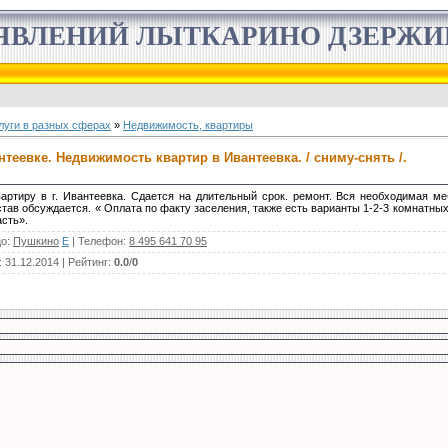
ЯВЛЕНИЙ ЛЫТКАРИНО ДЗЕРЖ
луги в разных сферах
»
Недвижимость, квартиры
нтеевке. Недвижимость квартир в Ивантеевка. / сниму-снять /.
вартиру в г. Ивантеевка. Сдается на длительный срок. ремонт. Вся необходимая м
тав обсуждается. « Оплата по факту заселения, также есть варианты 1-2-3 комнатных
сть».
цо
:
Пушкино
E
|
Телефон
:
8 495 641 70 95
: 31.12.2014 |
Рейтинг
:
0.0
/
0