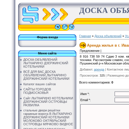
ДОСКА ОБЪ
Главная
»
Доска объявлений
»
Ус
Форма входа
Аренда жилья в г. Ива
Предложение |
Меню сайта
8 916 738 59 74 Сдаю 3 ком. к
ДОСКА ОБЪЯВЛЕНИЙ
техники. Рассмотрим славян, сос
ЛЫТКАРИНО ДЗЕРЖИНСКИЙ
Пушкинский р-н Московская обла
КОТЕЛЬНИКИ
Добавил
:
аренда
|
Контактное ли
ВСЁ ДЛЯ ВАС ДОСКА
ОБЪЯВЛЕНИЙ ЛЫТКАРИНО
Просмотров
:
325
|
Размещено до
ДЗЕРЖИНСКИЙ КОТЕЛЬНИКИ
Всего комментариев
:
0
Каталог ваших сайтов
САЙТЫ ГОРОДОВ
ПОДМОСКОВЬЯ
Имя *:
Сайт ЛЫТКАРИНО КОТЕЛЬНИКИ
Email *:
ДЗЕРЖИНСКИЙ ОСТРОВЦЫ
РАЗВИЛКА
стальные двери решётки
гаражные ворота В ЛЫТКАРИНО
ДЗЕРЖИНСКИЙ КОТЕЛЬНИКИ
МОЛОКОВО ОКТЯБРЬСКИЙ
ОСТРОВЦЫ МЯЧКОВО ВИДНОЕ