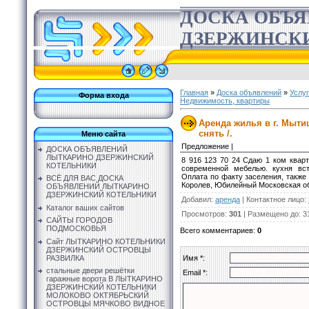
ДОСКА ОБЪ
ДЗЕРЖИНСК
Главная
»
Доска объявлений
»
Услу
Форма входа
Недвижимость, квартиры
Аренда жилья в г. Мыти
снять /.
Меню сайта
Предложение |
ДОСКА ОБЪЯВЛЕНИЙ
ЛЫТКАРИНО ДЗЕРЖИНСКИЙ
8 916 123 70 24 Сдаю 1 ком квар
КОТЕЛЬНИКИ
современной мебелью. кухня вст
Оплата по факту заселения, также 
ВСЁ ДЛЯ ВАС ДОСКА
Королев, Юбилейный Московская о
ОБЪЯВЛЕНИЙ ЛЫТКАРИНО
ДЗЕРЖИНСКИЙ КОТЕЛЬНИКИ
Добавил
:
аренда
|
Контактное лицо
:
Каталог ваших сайтов
Просмотров
:
301
|
Размещено до
: 3
САЙТЫ ГОРОДОВ
ПОДМОСКОВЬЯ
Всего комментариев
:
0
Сайт ЛЫТКАРИНО КОТЕЛЬНИКИ
ДЗЕРЖИНСКИЙ ОСТРОВЦЫ
РАЗВИЛКА
Имя *:
стальные двери решётки
Email *:
гаражные ворота В ЛЫТКАРИНО
ДЗЕРЖИНСКИЙ КОТЕЛЬНИКИ
МОЛОКОВО ОКТЯБРЬСКИЙ
ОСТРОВЦЫ МЯЧКОВО ВИДНОЕ