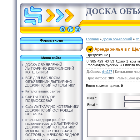
ДОСКА ОБЪ
Главная
»
Доска объявлений
»
Ус
Форма входа
Аренда жилья в г. Щел
Предложение |
Меню сайта
8 985 429 43 53 Сдаю 1 ком кв
ДОСКА ОБЪЯВЛЕНИЙ
Рассмотрю русских. « Оплата по 
ЛЫТКАРИНО ДЗЕРЖИНСКИЙ
Добавил
:
rjm227
|
Контактное лиц
КОТЕЛЬНИКИ
ВСЁ ДЛЯ ВАС ДОСКА
Просмотров
:
309
|
Размещено до
ОБЪЯВЛЕНИЙ ЛЫТКАРИНО
ДЗЕРЖИНСКИЙ КОТЕЛЬНИКИ
Всего комментариев
:
0
Каталог ваших сайтов
САЙТЫ ГОРОДОВ
Имя *:
ПОДМОСКОВЬЯ
Email *:
Сайт ЛЫТКАРИНО КОТЕЛЬНИКИ
ДЗЕРЖИНСКИЙ ОСТРОВЦЫ
РАЗВИЛКА
стальные двери решётки
гаражные ворота В ЛЫТКАРИНО
ДЗЕРЖИНСКИЙ КОТЕЛЬНИКИ
МОЛОКОВО ОКТЯБРЬСКИЙ
ОСТРОВЦЫ МЯЧКОВО ВИДНОЕ