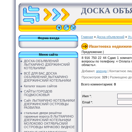
ДОСКА ОБЪ
Главная
»
Доска объявлений
»
Ус
Форма входа
Ивантеевка недвижимос
Предложение |
Меню сайта
8 916 750 22 44 Сдаю 1 комнатн
ДОСКА ОБЪЯВЛЕНИЙ
вопросы по телефону. « Оплата 
ЛЫТКАРИНО ДЗЕРЖИНСКИЙ
область».
КОТЕЛЬНИКИ
Добавил
:
аренда
|
Контактное ли
ВСЁ ДЛЯ ВАС ДОСКА
ОБЪЯВЛЕНИЙ ЛЫТКАРИНО
Просмотров
:
329
|
Размещено до
ДЗЕРЖИНСКИЙ КОТЕЛЬНИКИ
Всего комментариев
:
0
Каталог ваших сайтов
САЙТЫ ГОРОДОВ
ПОДМОСКОВЬЯ
Имя *:
Сайт ЛЫТКАРИНО КОТЕЛЬНИКИ
Email *:
ДЗЕРЖИНСКИЙ ОСТРОВЦЫ
РАЗВИЛКА
стальные двери решётки
гаражные ворота В ЛЫТКАРИНО
ДЗЕРЖИНСКИЙ КОТЕЛЬНИКИ
МОЛОКОВО ОКТЯБРЬСКИЙ
ОСТРОВЦЫ МЯЧКОВО ВИДНОЕ