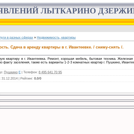
ЯВЛЕНИЙ ЛЫТКАРИНО ДЗЕРЖ
луги в разных сферах
»
Недвижимость, квартиры
ть. Сдача в аренду квартиры в г. Ивантеевке. / сниму-снять /.
ую квартиру в г. Ивантеевка. Ремонт, хорошая мебель, бытовая техника. Железная
по факту заселения, также есть варианты 1-2-3 комнатных квартир г. Пушкино, Иванте
цо
:
Пушкино
E
|
Телефон
:
8 495 641 70 95
: 31.12.2014 |
Рейтинг
:
0.0
/
0