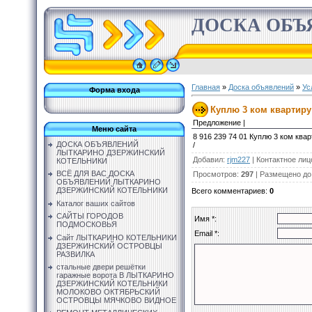
ДОСКА ОБЪ
Главная
»
Доска объявлений
»
Ус
Форма входа
Куплю 3 ком квартиру
Предложение |
Меню сайта
8 916 239 74 01 Куплю 3 ком ква
ДОСКА ОБЪЯВЛЕНИЙ
/
ЛЫТКАРИНО ДЗЕРЖИНСКИЙ
Добавил
:
rjm227
|
Контактное лиц
КОТЕЛЬНИКИ
ВСЁ ДЛЯ ВАС ДОСКА
Просмотров
:
297
|
Размещено до
ОБЪЯВЛЕНИЙ ЛЫТКАРИНО
ДЗЕРЖИНСКИЙ КОТЕЛЬНИКИ
Всего комментариев
:
0
Каталог ваших сайтов
САЙТЫ ГОРОДОВ
Имя *:
ПОДМОСКОВЬЯ
Email *:
Сайт ЛЫТКАРИНО КОТЕЛЬНИКИ
ДЗЕРЖИНСКИЙ ОСТРОВЦЫ
РАЗВИЛКА
стальные двери решётки
гаражные ворота В ЛЫТКАРИНО
ДЗЕРЖИНСКИЙ КОТЕЛЬНИКИ
МОЛОКОВО ОКТЯБРЬСКИЙ
ОСТРОВЦЫ МЯЧКОВО ВИДНОЕ