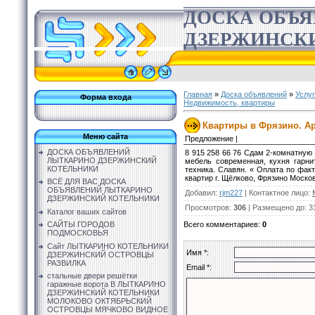
ДОСКА ОБЪ
ДЗЕРЖИНСК
Главная
»
Доска объявлений
»
Услу
Форма входа
Недвижимость, квартиры
Квартиры в Фрязино. Ар
Меню сайта
Предложение |
ДОСКА ОБЪЯВЛЕНИЙ
8 915 258 66 76 Сдам 2-комнатную 
ЛЫТКАРИНО ДЗЕРЖИНСКИЙ
мебель современная, кухня гарни
КОТЕЛЬНИКИ
техника. Славян. « Оплата по факт
квартир г. Щёлково, Фрязино Моско
ВСЁ ДЛЯ ВАС ДОСКА
ОБЪЯВЛЕНИЙ ЛЫТКАРИНО
Добавил
:
rjm227
|
Контактное лицо
:
ДЗЕРЖИНСКИЙ КОТЕЛЬНИКИ
Просмотров
:
306
|
Размещено до
: 3
Каталог ваших сайтов
Всего комментариев
:
0
САЙТЫ ГОРОДОВ
ПОДМОСКОВЬЯ
Сайт ЛЫТКАРИНО КОТЕЛЬНИКИ
Имя *:
ДЗЕРЖИНСКИЙ ОСТРОВЦЫ
РАЗВИЛКА
Email *:
стальные двери решётки
гаражные ворота В ЛЫТКАРИНО
ДЗЕРЖИНСКИЙ КОТЕЛЬНИКИ
МОЛОКОВО ОКТЯБРЬСКИЙ
ОСТРОВЦЫ МЯЧКОВО ВИДНОЕ