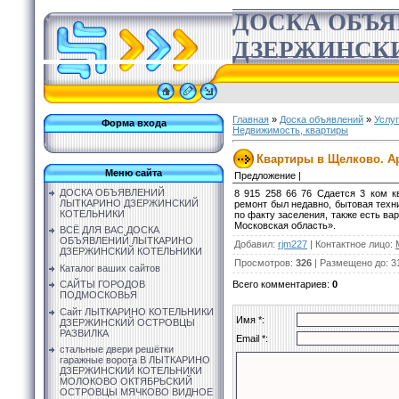
ДОСКА ОБЪ
ДЗЕРЖИНСК
Главная
»
Доска объявлений
»
Услу
Форма входа
Недвижимость, квартиры
Квартиры в Щелково. Ар
Меню сайта
Предложение |
ДОСКА ОБЪЯВЛЕНИЙ
8 915 258 66 76 Сдается 3 ком кв
ЛЫТКАРИНО ДЗЕРЖИНСКИЙ
ремонт был недавно, бытовая техн
КОТЕЛЬНИКИ
по факту заселения, также есть ва
Московская область».
ВСЁ ДЛЯ ВАС ДОСКА
ОБЪЯВЛЕНИЙ ЛЫТКАРИНО
Добавил
:
rjm227
|
Контактное лицо
:
ДЗЕРЖИНСКИЙ КОТЕЛЬНИКИ
Просмотров
:
326
|
Размещено до
: 3
Каталог ваших сайтов
Всего комментариев
:
0
САЙТЫ ГОРОДОВ
ПОДМОСКОВЬЯ
Сайт ЛЫТКАРИНО КОТЕЛЬНИКИ
Имя *:
ДЗЕРЖИНСКИЙ ОСТРОВЦЫ
РАЗВИЛКА
Email *:
стальные двери решётки
гаражные ворота В ЛЫТКАРИНО
ДЗЕРЖИНСКИЙ КОТЕЛЬНИКИ
МОЛОКОВО ОКТЯБРЬСКИЙ
ОСТРОВЦЫ МЯЧКОВО ВИДНОЕ