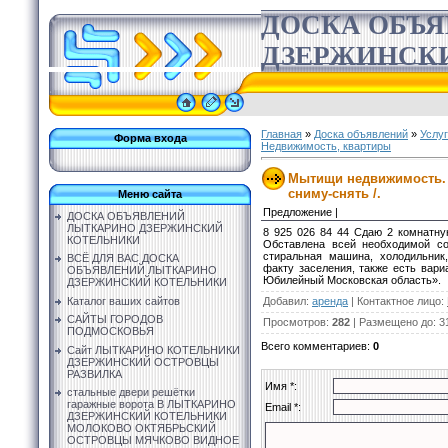
ДОСКА ОБЪ
ДЗЕРЖИНСК
Главная
»
Доска объявлений
»
Услу
Форма входа
Недвижимость, квартиры
Мытищи недвижимость. С
сниму-снять /.
Меню сайта
Предложение |
ДОСКА ОБЪЯВЛЕНИЙ
ЛЫТКАРИНО ДЗЕРЖИНСКИЙ
8 925 026 84 44 Сдаю 2 комнатну
КОТЕЛЬНИКИ
Обставлена всей необходимой со
стиральная машина, холодильник
ВСЁ ДЛЯ ВАС ДОСКА
факту заселения, также есть вари
ОБЪЯВЛЕНИЙ ЛЫТКАРИНО
Юбилейный Московская область».
ДЗЕРЖИНСКИЙ КОТЕЛЬНИКИ
Добавил
:
аренда
|
Контактное лицо
:
Каталог ваших сайтов
САЙТЫ ГОРОДОВ
Просмотров
:
282
|
Размещено до
: 3
ПОДМОСКОВЬЯ
Всего комментариев
:
0
Сайт ЛЫТКАРИНО КОТЕЛЬНИКИ
ДЗЕРЖИНСКИЙ ОСТРОВЦЫ
РАЗВИЛКА
Имя *:
стальные двери решётки
гаражные ворота В ЛЫТКАРИНО
Email *:
ДЗЕРЖИНСКИЙ КОТЕЛЬНИКИ
МОЛОКОВО ОКТЯБРЬСКИЙ
ОСТРОВЦЫ МЯЧКОВО ВИДНОЕ