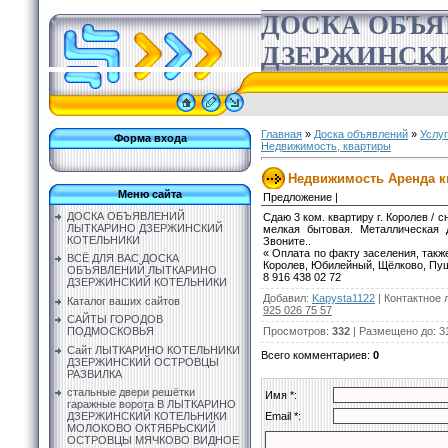
ДОСКА ОБЪ
ДЗЕРЖИНСК
Главная
»
Доска объявлений
»
Услу
Форма входа
Недвижимость, квартиры
Недвижимость Аренда кв
Меню сайта
Предложение |
ДОСКА ОБЪЯВЛЕНИЙ
Сдаю 3 ком. квартиру г. Королев / 
ЛЫТКАРИНО ДЗЕРЖИНСКИЙ
мелкая бытовая. Металлическая 
КОТЕЛЬНИКИ
Звоните..
« Оплата по факту заселения, такж
ВСЁ ДЛЯ ВАС ДОСКА
Королев, Юбилейный, Щёлково, Пуш
ОБЪЯВЛЕНИЙ ЛЫТКАРИНО
8 916 438 02 72
ДЗЕРЖИНСКИЙ КОТЕЛЬНИКИ
Добавил
:
Kapysta1122
|
Контактное 
Каталог ваших сайтов
925 026 75 57
САЙТЫ ГОРОДОВ
Просмотров
:
332
|
Размещено до
: 3
ПОДМОСКОВЬЯ
Сайт ЛЫТКАРИНО КОТЕЛЬНИКИ
Всего комментариев
:
0
ДЗЕРЖИНСКИЙ ОСТРОВЦЫ
РАЗВИЛКА
стальные двери решётки
Имя *:
гаражные ворота В ЛЫТКАРИНО
Email *:
ДЗЕРЖИНСКИЙ КОТЕЛЬНИКИ
МОЛОКОВО ОКТЯБРЬСКИЙ
ОСТРОВЦЫ МЯЧКОВО ВИДНОЕ