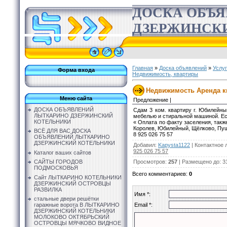
ДОСКА ОБЪ
ДЗЕРЖИНСК
Главная
»
Доска объявлений
»
Услу
Форма входа
Недвижимость, квартиры
Недвижимость Аренда к
Меню сайта
Предложение |
ДОСКА ОБЪЯВЛЕНИЙ
Сдам 3 ком. квартиру г. Юбилейны
ЛЫТКАРИНО ДЗЕРЖИНСКИЙ
мебелью и стиральной машиной. Ест
КОТЕЛЬНИКИ
« Оплата по факту заселения, такж
Королев, Юбилейный, Щёлково, Пуш
ВСЁ ДЛЯ ВАС ДОСКА
8 925 026 75 57
ОБЪЯВЛЕНИЙ ЛЫТКАРИНО
ДЗЕРЖИНСКИЙ КОТЕЛЬНИКИ
Добавил
:
Kapysta1122
|
Контактное 
925 026 75 57
Каталог ваших сайтов
Просмотров
:
257
|
Размещено до
: 3
САЙТЫ ГОРОДОВ
ПОДМОСКОВЬЯ
Всего комментариев
:
0
Сайт ЛЫТКАРИНО КОТЕЛЬНИКИ
ДЗЕРЖИНСКИЙ ОСТРОВЦЫ
РАЗВИЛКА
Имя *:
стальные двери решётки
Email *:
гаражные ворота В ЛЫТКАРИНО
ДЗЕРЖИНСКИЙ КОТЕЛЬНИКИ
МОЛОКОВО ОКТЯБРЬСКИЙ
ОСТРОВЦЫ МЯЧКОВО ВИДНОЕ