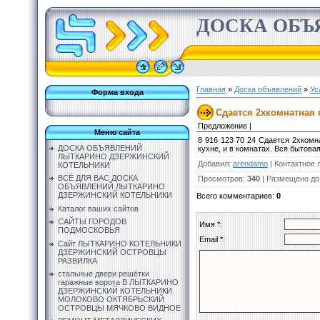
ДОСКА ОБЪ
Главная
»
Доска объявлений
»
Ус
Форма входа
Сдается 2хкомнатная к
Предложение |
Меню сайта
8 916 123 70 24 Сдается 2хкомн
ДОСКА ОБЪЯВЛЕНИЙ
кухне, и в комнатах. Вся бытовая
ЛЫТКАРИНО ДЗЕРЖИНСКИЙ
Добавил
:
arendamo
|
Контактное 
КОТЕЛЬНИКИ
ВСЁ ДЛЯ ВАС ДОСКА
Просмотров
:
340
|
Размещено до
ОБЪЯВЛЕНИЙ ЛЫТКАРИНО
ДЗЕРЖИНСКИЙ КОТЕЛЬНИКИ
Всего комментариев
:
0
Каталог ваших сайтов
САЙТЫ ГОРОДОВ
Имя *:
ПОДМОСКОВЬЯ
Email *:
Сайт ЛЫТКАРИНО КОТЕЛЬНИКИ
ДЗЕРЖИНСКИЙ ОСТРОВЦЫ
РАЗВИЛКА
стальные двери решётки
гаражные ворота В ЛЫТКАРИНО
ДЗЕРЖИНСКИЙ КОТЕЛЬНИКИ
МОЛОКОВО ОКТЯБРЬСКИЙ
ОСТРОВЦЫ МЯЧКОВО ВИДНОЕ