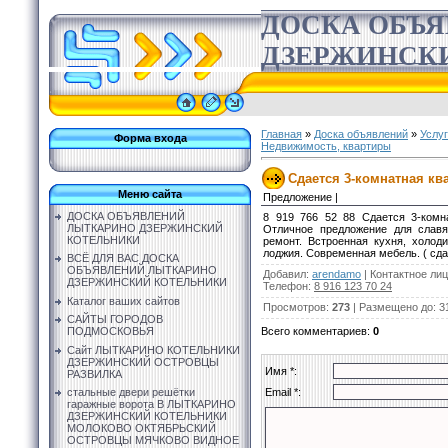
ДОСКА ОБЪ
ДЗЕРЖИНСК
Главная
»
Доска объявлений
»
Услу
Форма входа
Недвижимость, квартиры
Сдается 3-комнатная кв
Меню сайта
Предложение |
ДОСКА ОБЪЯВЛЕНИЙ
8 919 766 52 88 Сдается 3-комн
ЛЫТКАРИНО ДЗЕРЖИНСКИЙ
Отличное предложение для славя
КОТЕЛЬНИКИ
ремонт. Встроенная кухня, холод
лоджия. Современная мебель. ( сдат
ВСЁ ДЛЯ ВАС ДОСКА
ОБЪЯВЛЕНИЙ ЛЫТКАРИНО
Добавил
:
arendamo
|
Контактное ли
ДЗЕРЖИНСКИЙ КОТЕЛЬНИКИ
Телефон
:
8 916 123 70 24
Каталог ваших сайтов
Просмотров
:
273
|
Размещено до
: 3
САЙТЫ ГОРОДОВ
Всего комментариев
:
0
ПОДМОСКОВЬЯ
Сайт ЛЫТКАРИНО КОТЕЛЬНИКИ
ДЗЕРЖИНСКИЙ ОСТРОВЦЫ
Имя *:
РАЗВИЛКА
Email *:
стальные двери решётки
гаражные ворота В ЛЫТКАРИНО
ДЗЕРЖИНСКИЙ КОТЕЛЬНИКИ
МОЛОКОВО ОКТЯБРЬСКИЙ
ОСТРОВЦЫ МЯЧКОВО ВИДНОЕ