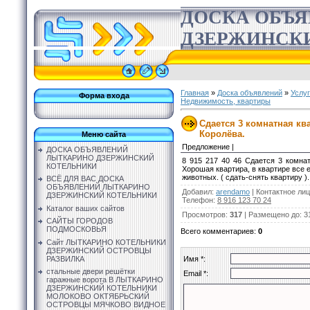
ДОСКА ОБЪ
ДЗЕРЖИНСК
Главная
»
Доска объявлений
»
Услу
Форма входа
Недвижимость, квартиры
Сдается 3 комнатная ква
Королёва.
Меню сайта
Предложение |
ДОСКА ОБЪЯВЛЕНИЙ
ЛЫТКАРИНО ДЗЕРЖИНСКИЙ
8 915 217 40 46 Сдается 3 комнат
КОТЕЛЬНИКИ
Хорошая квартира, в квартире все е
животных. ( сдать-снять квартиру ).
ВСЁ ДЛЯ ВАС ДОСКА
ОБЪЯВЛЕНИЙ ЛЫТКАРИНО
Добавил
:
arendamo
|
Контактное ли
ДЗЕРЖИНСКИЙ КОТЕЛЬНИКИ
Телефон
:
8 916 123 70 24
Каталог ваших сайтов
Просмотров
:
317
|
Размещено до
: 3
САЙТЫ ГОРОДОВ
ПОДМОСКОВЬЯ
Всего комментариев
:
0
Сайт ЛЫТКАРИНО КОТЕЛЬНИКИ
ДЗЕРЖИНСКИЙ ОСТРОВЦЫ
РАЗВИЛКА
Имя *:
стальные двери решётки
Email *:
гаражные ворота В ЛЫТКАРИНО
ДЗЕРЖИНСКИЙ КОТЕЛЬНИКИ
МОЛОКОВО ОКТЯБРЬСКИЙ
ОСТРОВЦЫ МЯЧКОВО ВИДНОЕ