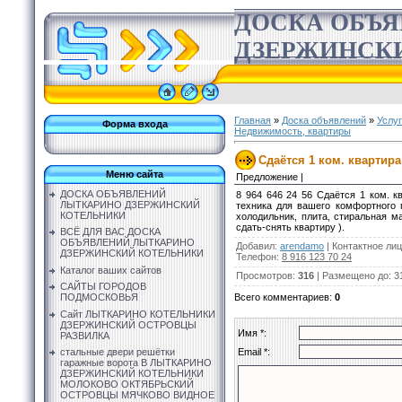
ДОСКА ОБЪ
ДЗЕРЖИНСК
Главная
»
Доска объявлений
»
Услу
Форма входа
Недвижимость, квартиры
Сдаётся 1 ком. квартира
Меню сайта
Предложение |
ДОСКА ОБЪЯВЛЕНИЙ
8 964 646 24 56 Сдаётся 1 ком. к
ЛЫТКАРИНО ДЗЕРЖИНСКИЙ
техника для вашего комфортного п
КОТЕЛЬНИКИ
холодильник, плита, стиральная м
сдать-снять квартиру ).
ВСЁ ДЛЯ ВАС ДОСКА
ОБЪЯВЛЕНИЙ ЛЫТКАРИНО
Добавил
:
arendamo
|
Контактное ли
ДЗЕРЖИНСКИЙ КОТЕЛЬНИКИ
Телефон
:
8 916 123 70 24
Каталог ваших сайтов
Просмотров
:
316
|
Размещено до
: 3
САЙТЫ ГОРОДОВ
Всего комментариев
:
0
ПОДМОСКОВЬЯ
Сайт ЛЫТКАРИНО КОТЕЛЬНИКИ
ДЗЕРЖИНСКИЙ ОСТРОВЦЫ
Имя *:
РАЗВИЛКА
Email *:
стальные двери решётки
гаражные ворота В ЛЫТКАРИНО
ДЗЕРЖИНСКИЙ КОТЕЛЬНИКИ
МОЛОКОВО ОКТЯБРЬСКИЙ
ОСТРОВЦЫ МЯЧКОВО ВИДНОЕ