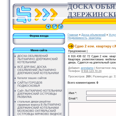
ДОСКА ОБЪ
ДЗЕРЖИНСК
Главная
»
Доска объявлений
»
Услу
Форма входа
Недвижимость, квартиры
Сдаю 2 ком. квартиру г.
Меню сайта
Предложение |
ДОСКА ОБЪЯВЛЕНИЙ
8 916 438 02 72 Сдаю 2 ком. кварт
ЛЫТКАРИНО ДЗЕРЖИНСКИЙ
Квартира укомплектована мебель
КОТЕЛЬНИКИ
дверь. Сдается на длительный срок.
ВСЁ ДЛЯ ВАС ДОСКА
Добавил
:
arendamo
|
Контактное ли
ОБЪЯВЛЕНИЙ ЛЫТКАРИНО
Телефон
:
8 916 123 70 24
ДЗЕРЖИНСКИЙ КОТЕЛЬНИКИ
Просмотров
:
269
|
Размещено до
: 3
Каталог ваших сайтов
Всего комментариев
:
0
САЙТЫ ГОРОДОВ
ПОДМОСКОВЬЯ
Сайт ЛЫТКАРИНО КОТЕЛЬНИКИ
Имя *:
ДЗЕРЖИНСКИЙ ОСТРОВЦЫ
РАЗВИЛКА
Email *:
стальные двери решётки
гаражные ворота В ЛЫТКАРИНО
ДЗЕРЖИНСКИЙ КОТЕЛЬНИКИ
МОЛОКОВО ОКТЯБРЬСКИЙ
ОСТРОВЦЫ МЯЧКОВО ВИДНОЕ