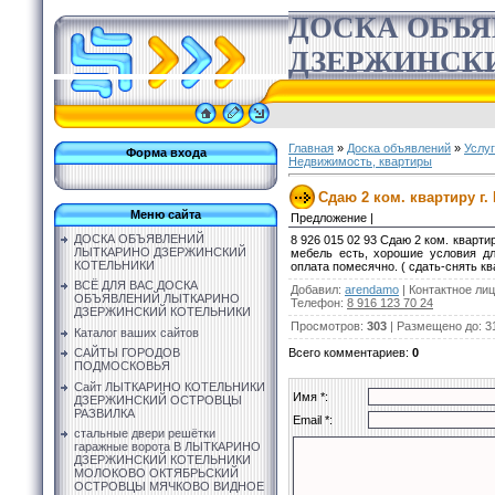
ДОСКА ОБЪ
ДЗЕРЖИНСК
Главная
»
Доска объявлений
»
Услу
Форма входа
Недвижимость, квартиры
Сдаю 2 ком. квартиру г.
Меню сайта
Предложение |
ДОСКА ОБЪЯВЛЕНИЙ
8 926 015 02 93 Сдаю 2 ком. кварти
ЛЫТКАРИНО ДЗЕРЖИНСКИЙ
мебель есть, хорошие условия д
КОТЕЛЬНИКИ
оплата помесячно. ( сдать-снять кв
ВСЁ ДЛЯ ВАС ДОСКА
Добавил
:
arendamo
|
Контактное ли
ОБЪЯВЛЕНИЙ ЛЫТКАРИНО
Телефон
:
8 916 123 70 24
ДЗЕРЖИНСКИЙ КОТЕЛЬНИКИ
Просмотров
:
303
|
Размещено до
: 3
Каталог ваших сайтов
Всего комментариев
:
0
САЙТЫ ГОРОДОВ
ПОДМОСКОВЬЯ
Сайт ЛЫТКАРИНО КОТЕЛЬНИКИ
Имя *:
ДЗЕРЖИНСКИЙ ОСТРОВЦЫ
РАЗВИЛКА
Email *:
стальные двери решётки
гаражные ворота В ЛЫТКАРИНО
ДЗЕРЖИНСКИЙ КОТЕЛЬНИКИ
МОЛОКОВО ОКТЯБРЬСКИЙ
ОСТРОВЦЫ МЯЧКОВО ВИДНОЕ