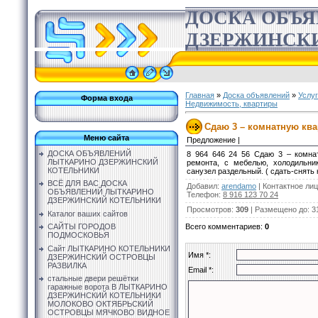
ДОСКА ОБЪ
ДЗЕРЖИНСК
Главная
»
Доска объявлений
»
Услу
Форма входа
Недвижимость, квартиры
Сдаю 3 – комнатную ква
Меню сайта
Предложение |
ДОСКА ОБЪЯВЛЕНИЙ
8 964 646 24 56 Сдаю 3 – комна
ЛЫТКАРИНО ДЗЕРЖИНСКИЙ
ремонта, с мебелью, холодильни
КОТЕЛЬНИКИ
санузел раздельный. ( сдать-снять 
ВСЁ ДЛЯ ВАС ДОСКА
Добавил
:
arendamo
|
Контактное ли
ОБЪЯВЛЕНИЙ ЛЫТКАРИНО
Телефон
:
8 916 123 70 24
ДЗЕРЖИНСКИЙ КОТЕЛЬНИКИ
Просмотров
:
309
|
Размещено до
: 3
Каталог ваших сайтов
Всего комментариев
:
0
САЙТЫ ГОРОДОВ
ПОДМОСКОВЬЯ
Сайт ЛЫТКАРИНО КОТЕЛЬНИКИ
Имя *:
ДЗЕРЖИНСКИЙ ОСТРОВЦЫ
РАЗВИЛКА
Email *:
стальные двери решётки
гаражные ворота В ЛЫТКАРИНО
ДЗЕРЖИНСКИЙ КОТЕЛЬНИКИ
МОЛОКОВО ОКТЯБРЬСКИЙ
ОСТРОВЦЫ МЯЧКОВО ВИДНОЕ