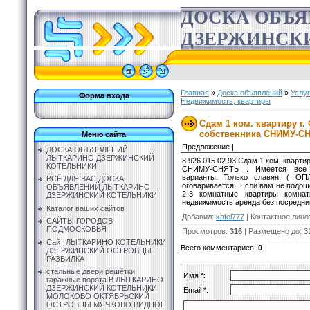
ДОСКА ОБЪ
ДЗЕРЖИНСК
Главная
»
Доска объявлений
»
Услу
Форма входа
Недвижимость, квартиры
Сдам 1 ком. квартиру г
собственника СНИМУ-С
Меню сайта
Предложение |
ДОСКА ОБЪЯВЛЕНИЙ
ЛЫТКАРИНО ДЗЕРЖИНСКИЙ
8 926 015 02 93 Сдам 1 ком. кварти
КОТЕЛЬНИКИ
СНИМУ-СНЯТЬ . Имеется все н
варианты. Только славян. ( О
ВСЁ ДЛЯ ВАС ДОСКА
оговаривается . Если вам не подош
ОБЪЯВЛЕНИЙ ЛЫТКАРИНО
2-3 комнатные квартиры комна
ДЗЕРЖИНСКИЙ КОТЕЛЬНИКИ
недвижимость аренда без посредник
Каталог ваших сайтов
Добавил
:
kafel777
|
Контактное лицо
САЙТЫ ГОРОДОВ
ПОДМОСКОВЬЯ
Просмотров
:
316
|
Размещено до
: 3
Сайт ЛЫТКАРИНО КОТЕЛЬНИКИ
Всего комментариев
:
0
ДЗЕРЖИНСКИЙ ОСТРОВЦЫ
РАЗВИЛКА
стальные двери решётки
Имя *:
гаражные ворота В ЛЫТКАРИНО
ДЗЕРЖИНСКИЙ КОТЕЛЬНИКИ
Email *:
МОЛОКОВО ОКТЯБРЬСКИЙ
ОСТРОВЦЫ МЯЧКОВО ВИДНОЕ