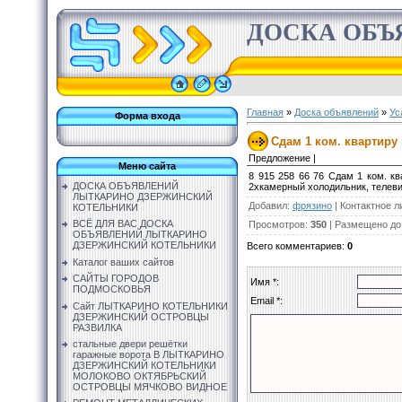
ДОСКА ОБЪ
Главная
»
Доска объявлений
»
Ус
Форма входа
Сдам 1 ком. квартиру 
Предложение |
Меню сайта
8 915 258 66 76 Сдам 1 ком. к
ДОСКА ОБЪЯВЛЕНИЙ
2хкамерный холодильник, телеви
ЛЫТКАРИНО ДЗЕРЖИНСКИЙ
Добавил
:
фрязино
|
Контактное л
КОТЕЛЬНИКИ
ВСЁ ДЛЯ ВАС ДОСКА
Просмотров
:
350
|
Размещено до
ОБЪЯВЛЕНИЙ ЛЫТКАРИНО
ДЗЕРЖИНСКИЙ КОТЕЛЬНИКИ
Всего комментариев
:
0
Каталог ваших сайтов
САЙТЫ ГОРОДОВ
Имя *:
ПОДМОСКОВЬЯ
Email *:
Сайт ЛЫТКАРИНО КОТЕЛЬНИКИ
ДЗЕРЖИНСКИЙ ОСТРОВЦЫ
РАЗВИЛКА
стальные двери решётки
гаражные ворота В ЛЫТКАРИНО
ДЗЕРЖИНСКИЙ КОТЕЛЬНИКИ
МОЛОКОВО ОКТЯБРЬСКИЙ
ОСТРОВЦЫ МЯЧКОВО ВИДНОЕ