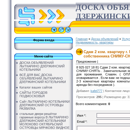
ДОСКА ОБЪ
ДЗЕРЖИНСК
Главная
»
Доска объявлений
»
Услу
Форма входа
Недвижимость, квартиры
Сдам 2 ком. квартиру г
собственника СНИМУ-СН
Меню сайта
Предложение |
ДОСКА ОБЪЯВЛЕНИЙ
ЛЫТКАРИНО ДЗЕРЖИНСКИЙ
8 925 027 18 81 Сдам 2 ком. кварт
КОТЕЛЬНИКИ
СНИМУ-СНЯТЬ . Замечательная ква
для проживания. Славян. ( О
ВСЁ ДЛЯ ВАС ДОСКА
оговаривается . Если вам не подош
ОБЪЯВЛЕНИЙ ЛЫТКАРИНО
2-3 комнатные квартиры комнаты
ДЗЕРЖИНСКИЙ КОТЕЛЬНИКИ
аренда без посредников ).
Каталог ваших сайтов
Добавил
:
kafel777
|
Контактное лицо
САЙТЫ ГОРОДОВ
ПОДМОСКОВЬЯ
Просмотров
:
295
|
Размещено до
: 3
Сайт ЛЫТКАРИНО КОТЕЛЬНИКИ
Всего комментариев
:
0
ДЗЕРЖИНСКИЙ ОСТРОВЦЫ
РАЗВИЛКА
стальные двери решётки
Имя *:
гаражные ворота В ЛЫТКАРИНО
ДЗЕРЖИНСКИЙ КОТЕЛЬНИКИ
Email *:
МОЛОКОВО ОКТЯБРЬСКИЙ
ОСТРОВЦЫ МЯЧКОВО ВИДНОЕ