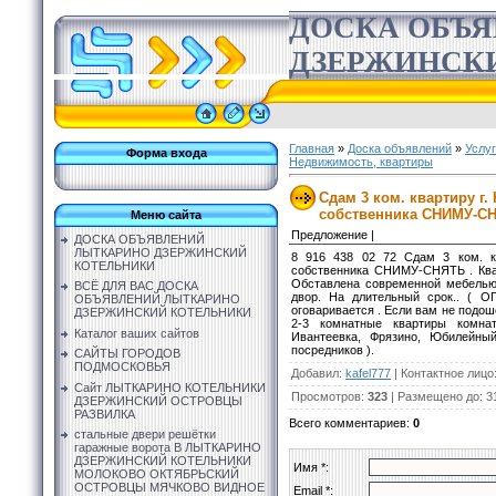
ДОСКА ОБЪ
ДЗЕРЖИНСК
Главная
»
Доска объявлений
»
Услу
Форма входа
Недвижимость, квартиры
Сдам 3 ком. квартиру г
собственника СНИМУ-С
Меню сайта
Предложение |
ДОСКА ОБЪЯВЛЕНИЙ
ЛЫТКАРИНО ДЗЕРЖИНСКИЙ
8 916 438 02 72 Сдам 3 ком. к
КОТЕЛЬНИКИ
собственника СНИМУ-СНЯТЬ . Квар
Обставлена современной мебелью 
ВСЁ ДЛЯ ВАС ДОСКА
двор. На длительный срок.. (
ОБЪЯВЛЕНИЙ ЛЫТКАРИНО
оговаривается . Если вам не подош
ДЗЕРЖИНСКИЙ КОТЕЛЬНИКИ
2-3 комнатные квартиры комна
Каталог ваших сайтов
Ивантеевка, Фрязино, Юбилейны
посредников ).
САЙТЫ ГОРОДОВ
ПОДМОСКОВЬЯ
Добавил
:
kafel777
|
Контактное лицо
Сайт ЛЫТКАРИНО КОТЕЛЬНИКИ
Просмотров
:
323
|
Размещено до
: 3
ДЗЕРЖИНСКИЙ ОСТРОВЦЫ
РАЗВИЛКА
Всего комментариев
:
0
стальные двери решётки
гаражные ворота В ЛЫТКАРИНО
ДЗЕРЖИНСКИЙ КОТЕЛЬНИКИ
Имя *:
МОЛОКОВО ОКТЯБРЬСКИЙ
ОСТРОВЦЫ МЯЧКОВО ВИДНОЕ
Email *: