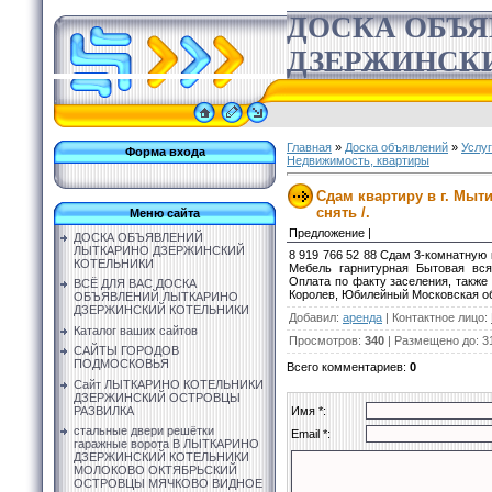
ДОСКА ОБЪ
ДЗЕРЖИНСК
Главная
»
Доска объявлений
»
Услу
Форма входа
Недвижимость, квартиры
Сдам квартиру в г. Мыти
снять /.
Меню сайта
Предложение |
ДОСКА ОБЪЯВЛЕНИЙ
ЛЫТКАРИНО ДЗЕРЖИНСКИЙ
8 919 766 52 88 Сдам 3-комнатную
КОТЕЛЬНИКИ
Мебель гарнитурная Бытовая вс
Оплата по факту заселения, также 
ВСЁ ДЛЯ ВАС ДОСКА
Королев, Юбилейный Московская о
ОБЪЯВЛЕНИЙ ЛЫТКАРИНО
ДЗЕРЖИНСКИЙ КОТЕЛЬНИКИ
Добавил
:
аренда
|
Контактное лицо
:
Каталог ваших сайтов
Просмотров
:
340
|
Размещено до
: 3
САЙТЫ ГОРОДОВ
ПОДМОСКОВЬЯ
Всего комментариев
:
0
Сайт ЛЫТКАРИНО КОТЕЛЬНИКИ
ДЗЕРЖИНСКИЙ ОСТРОВЦЫ
РАЗВИЛКА
Имя *:
стальные двери решётки
Email *:
гаражные ворота В ЛЫТКАРИНО
ДЗЕРЖИНСКИЙ КОТЕЛЬНИКИ
МОЛОКОВО ОКТЯБРЬСКИЙ
ОСТРОВЦЫ МЯЧКОВО ВИДНОЕ