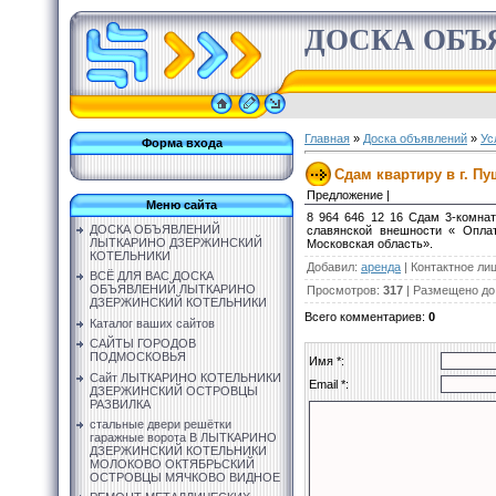
ДОСКА ОБЪ
Главная
»
Доска объявлений
»
Ус
Форма входа
Сдам квартиру в г. Пу
Предложение |
Меню сайта
8 964 646 12 16 Сдам 3-комна
ДОСКА ОБЪЯВЛЕНИЙ
славянской внешности « Оплат
ЛЫТКАРИНО ДЗЕРЖИНСКИЙ
Московская область».
КОТЕЛЬНИКИ
Добавил
:
аренда
|
Контактное ли
ВСЁ ДЛЯ ВАС ДОСКА
ОБЪЯВЛЕНИЙ ЛЫТКАРИНО
Просмотров
:
317
|
Размещено до
ДЗЕРЖИНСКИЙ КОТЕЛЬНИКИ
Всего комментариев
:
0
Каталог ваших сайтов
САЙТЫ ГОРОДОВ
ПОДМОСКОВЬЯ
Имя *:
Сайт ЛЫТКАРИНО КОТЕЛЬНИКИ
Email *:
ДЗЕРЖИНСКИЙ ОСТРОВЦЫ
РАЗВИЛКА
стальные двери решётки
гаражные ворота В ЛЫТКАРИНО
ДЗЕРЖИНСКИЙ КОТЕЛЬНИКИ
МОЛОКОВО ОКТЯБРЬСКИЙ
ОСТРОВЦЫ МЯЧКОВО ВИДНОЕ