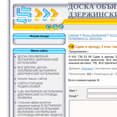
ДОСКА ОБЪ
ДЗЕРЖИНСК
Главная
»
Доска объявлений
»
Услу
Форма входа
Недвижимость, квартиры
Сдам в аренду 3 ком. кв
Меню сайта
Предложение |
ДОСКА ОБЪЯВЛЕНИЙ
8 916 738 53 99 Сдам в аренду 3 
ЛЫТКАРИНО ДЗЕРЖИНСКИЙ
косметическим ремонтом. Вся меб
КОТЕЛЬНИКИ
машина автомат, ТВ). Всё приличн
ВСЁ ДЛЯ ВАС ДОСКА
Добавил
:
фрязино
|
Контактное лиц
ОБЪЯВЛЕНИЙ ЛЫТКАРИНО
ДЗЕРЖИНСКИЙ КОТЕЛЬНИКИ
Просмотров
:
402
|
Размещено до
: 3
Каталог ваших сайтов
Всего комментариев
:
0
САЙТЫ ГОРОДОВ
ПОДМОСКОВЬЯ
Имя *:
Сайт ЛЫТКАРИНО КОТЕЛЬНИКИ
ДЗЕРЖИНСКИЙ ОСТРОВЦЫ
Email *:
РАЗВИЛКА
стальные двери решётки
гаражные ворота В ЛЫТКАРИНО
ДЗЕРЖИНСКИЙ КОТЕЛЬНИКИ
МОЛОКОВО ОКТЯБРЬСКИЙ
ОСТРОВЦЫ МЯЧКОВО ВИДНОЕ