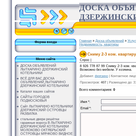
ДОСКА ОБЪ
ДЗЕРЖИНСК
Главная
»
Доска объявлений
»
Услу
Форма входа
Недвижимость, квартиры
Сниму 2-3 ком. квартир
Меню сайта
Спрос |
ДОСКА ОБЪЯВЛЕНИЙ
8 926 778 87 99 Сниму 2-3 ком. кв
ЛЫТКАРИНО ДЗЕРЖИНСКИЙ
Возможно без мебели. У хозяина.
КОТЕЛЬНИКИ
Добавил
:
фрязино
|
Контактное лиц
ВСЁ ДЛЯ ВАС ДОСКА
ОБЪЯВЛЕНИЙ ЛЫТКАРИНО
Просмотров
:
407
|
Размещено до
: 3
ДЗЕРЖИНСКИЙ КОТЕЛЬНИКИ
Всего комментариев
:
0
Каталог ваших сайтов
САЙТЫ ГОРОДОВ
ПОДМОСКОВЬЯ
Имя *:
Сайт ЛЫТКАРИНО КОТЕЛЬНИКИ
Email *:
ДЗЕРЖИНСКИЙ ОСТРОВЦЫ
РАЗВИЛКА
стальные двери решётки
гаражные ворота В ЛЫТКАРИНО
ДЗЕРЖИНСКИЙ КОТЕЛЬНИКИ
МОЛОКОВО ОКТЯБРЬСКИЙ
ОСТРОВЦЫ МЯЧКОВО ВИДНОЕ