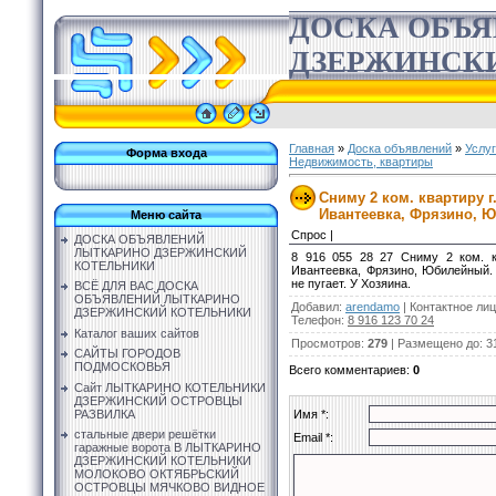
ДОСКА ОБЪ
ДЗЕРЖИНСК
Главная
»
Доска объявлений
»
Услу
Форма входа
Недвижимость, квартиры
Сниму 2 ком. квартиру 
Ивантеевка, Фрязино, 
Меню сайта
Спрос |
ДОСКА ОБЪЯВЛЕНИЙ
ЛЫТКАРИНО ДЗЕРЖИНСКИЙ
8 916 055 28 27 Сниму 2 ком. к
КОТЕЛЬНИКИ
Ивантеевка, Фрязино, Юбилейный.
не пугает. У Хозяина.
ВСЁ ДЛЯ ВАС ДОСКА
ОБЪЯВЛЕНИЙ ЛЫТКАРИНО
Добавил
:
arendamo
|
Контактное ли
ДЗЕРЖИНСКИЙ КОТЕЛЬНИКИ
Телефон
:
8 916 123 70 24
Каталог ваших сайтов
Просмотров
:
279
|
Размещено до
: 3
САЙТЫ ГОРОДОВ
ПОДМОСКОВЬЯ
Всего комментариев
:
0
Сайт ЛЫТКАРИНО КОТЕЛЬНИКИ
ДЗЕРЖИНСКИЙ ОСТРОВЦЫ
РАЗВИЛКА
Имя *:
стальные двери решётки
Email *:
гаражные ворота В ЛЫТКАРИНО
ДЗЕРЖИНСКИЙ КОТЕЛЬНИКИ
МОЛОКОВО ОКТЯБРЬСКИЙ
ОСТРОВЦЫ МЯЧКОВО ВИДНОЕ