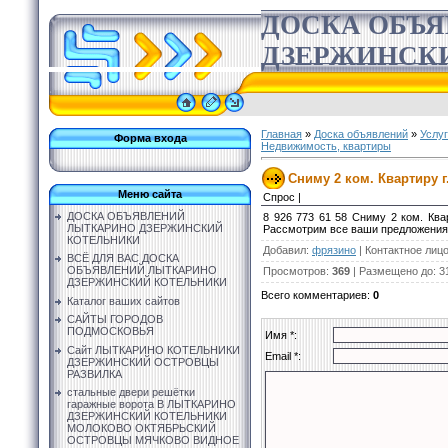
ДОСКА ОБЪ
ДЗЕРЖИНСК
Главная
»
Доска объявлений
»
Услу
Форма входа
Недвижимость, квартиры
Сниму 2 ком. Квартиру 
Меню сайта
Спрос |
ДОСКА ОБЪЯВЛЕНИЙ
8 926 773 61 58 Сниму 2 ком. Ква
ЛЫТКАРИНО ДЗЕРЖИНСКИЙ
Рассмотрим все ваши предложения.
КОТЕЛЬНИКИ
Добавил
:
фрязино
|
Контактное лиц
ВСЁ ДЛЯ ВАС ДОСКА
ОБЪЯВЛЕНИЙ ЛЫТКАРИНО
Просмотров
:
369
|
Размещено до
: 3
ДЗЕРЖИНСКИЙ КОТЕЛЬНИКИ
Всего комментариев
:
0
Каталог ваших сайтов
САЙТЫ ГОРОДОВ
ПОДМОСКОВЬЯ
Имя *:
Сайт ЛЫТКАРИНО КОТЕЛЬНИКИ
Email *:
ДЗЕРЖИНСКИЙ ОСТРОВЦЫ
РАЗВИЛКА
стальные двери решётки
гаражные ворота В ЛЫТКАРИНО
ДЗЕРЖИНСКИЙ КОТЕЛЬНИКИ
МОЛОКОВО ОКТЯБРЬСКИЙ
ОСТРОВЦЫ МЯЧКОВО ВИДНОЕ