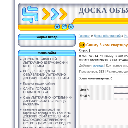
ДОСКА ОБЪ
Главная
»
Доска объявлений
»
Ус
Форма входа
Сниму 3 ком квартиру
Спрос |
Меню сайта
8 926 746 14 79 Сниму 3 ком кв
ДОСКА ОБЪЯВЛЕНИЙ
оплату гарантируем. / сдать-сда
ЛЫТКАРИНО ДЗЕРЖИНСКИЙ
Добавил
:
аренда
|
Контактное ли
КОТЕЛЬНИКИ
ВСЁ ДЛЯ ВАС ДОСКА
Просмотров
:
323
|
Размещено до
ОБЪЯВЛЕНИЙ ЛЫТКАРИНО
ДЗЕРЖИНСКИЙ КОТЕЛЬНИКИ
Всего комментариев
:
0
Каталог ваших сайтов
САЙТЫ ГОРОДОВ
Имя *:
ПОДМОСКОВЬЯ
Email *:
Сайт ЛЫТКАРИНО КОТЕЛЬНИКИ
ДЗЕРЖИНСКИЙ ОСТРОВЦЫ
РАЗВИЛКА
стальные двери решётки
гаражные ворота В ЛЫТКАРИНО
ДЗЕРЖИНСКИЙ КОТЕЛЬНИКИ
МОЛОКОВО ОКТЯБРЬСКИЙ
ОСТРОВЦЫ МЯЧКОВО ВИДНОЕ