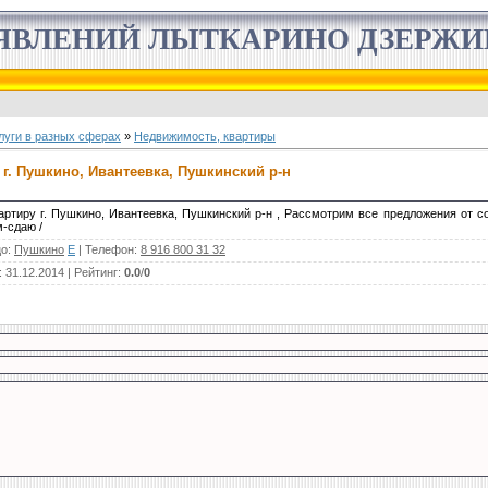
ЯВЛЕНИЙ ЛЫТКАРИНО ДЗЕРЖ
луги в разных сферах
»
Недвижимость, квартиры
 г. Пушкино, Ивантеевка, Пушкинский р-н
артиру г. Пушкино, Ивантеевка, Пушкинский р-н , Рассмотрим все предложения от со
м-сдаю /
цо
:
Пушкино
E
|
Телефон
:
8 916 800 31 32
: 31.12.2014 |
Рейтинг
:
0.0
/
0