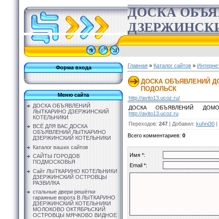
ДОСКА ОБЪ
ДЗЕРЖИНСК
Главная
»
Каталог сайтов
»
Интерне
Форма входа
ДОСКА ОБЪЯВЛЕНИЙ Д
ПОДОЛЬСК
Меню сайта
http://avito13.ucoz.ru/
ДОСКА ОБЪЯВЛЕНИЙ
ДОСКА ОБЪЯВЛЕНИЙ ДОМО
ЛЫТКАРИНО ДЗЕРЖИНСКИЙ
http://avito13.ucoz.ru
КОТЕЛЬНИКИ
Переходов
:
247
|
Добавил
:
kuhni30
|
ВСЁ ДЛЯ ВАС ДОСКА
ОБЪЯВЛЕНИЙ ЛЫТКАРИНО
Всего комментариев
:
0
ДЗЕРЖИНСКИЙ КОТЕЛЬНИКИ
Каталог ваших сайтов
Имя *:
САЙТЫ ГОРОДОВ
ПОДМОСКОВЬЯ
Email *:
Сайт ЛЫТКАРИНО КОТЕЛЬНИКИ
ДЗЕРЖИНСКИЙ ОСТРОВЦЫ
РАЗВИЛКА
стальные двери решётки
гаражные ворота В ЛЫТКАРИНО
ДЗЕРЖИНСКИЙ КОТЕЛЬНИКИ
МОЛОКОВО ОКТЯБРЬСКИЙ
ОСТРОВЦЫ МЯЧКОВО ВИДНОЕ