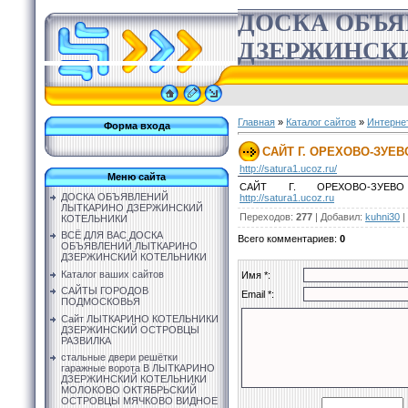
ДОСКА ОБЪ
ДЗЕРЖИНСК
Главная
»
Каталог сайтов
»
Интерне
Форма входа
САЙТ Г. ОРЕХОВО-ЗУЕ
http://satura1.ucoz.ru/
Меню сайта
САЙТ Г. ОРЕХОВО-ЗУЕВО
ДОСКА ОБЪЯВЛЕНИЙ
http://satura1.ucoz.ru
ЛЫТКАРИНО ДЗЕРЖИНСКИЙ
Переходов
:
277
|
Добавил
:
kuhni30
|
КОТЕЛЬНИКИ
ВСЁ ДЛЯ ВАС ДОСКА
Всего комментариев
:
0
ОБЪЯВЛЕНИЙ ЛЫТКАРИНО
ДЗЕРЖИНСКИЙ КОТЕЛЬНИКИ
Каталог ваших сайтов
Имя *:
САЙТЫ ГОРОДОВ
Email *:
ПОДМОСКОВЬЯ
Сайт ЛЫТКАРИНО КОТЕЛЬНИКИ
ДЗЕРЖИНСКИЙ ОСТРОВЦЫ
РАЗВИЛКА
стальные двери решётки
гаражные ворота В ЛЫТКАРИНО
ДЗЕРЖИНСКИЙ КОТЕЛЬНИКИ
МОЛОКОВО ОКТЯБРЬСКИЙ
ОСТРОВЦЫ МЯЧКОВО ВИДНОЕ